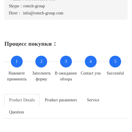
Skype：rotech-group
Почт：
info@rotech-group.com
Процесс покупки：
1
2
3
4
5
Нажмите
Заполнить
В ожидании
Contact you
Successful
применить
форму
обзора
Product Details
Product parameters
Service
Question