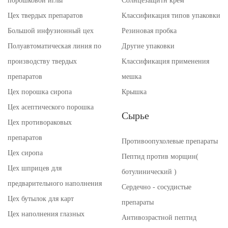
порошковой иглы
Солнцезащитн крем
Цех твердых препаратов
Классификация типов упаковки
Большой инфузионный цех
Резиновая пробка
Полуавтоматическая линия по
Другие упаковки
производству твердых
Классификация применения
препаратов
мешка
Цех порошка сиропа
Крышка
Цех асептического порошка
Сырье
Цех противораковых
препаратов
Противоопухолевые препараты
Цех сиропа
Пептид против морщин(
Цех шприцев для
ботулинический )
предварительного наполнения
Сердечно - сосудистые
Цех бутылок для карт
препараты
Цех наполнения глазных
Антивозрастной пептид