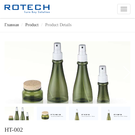
切
换
导
Главная
Product
Product Details
航
HT-002