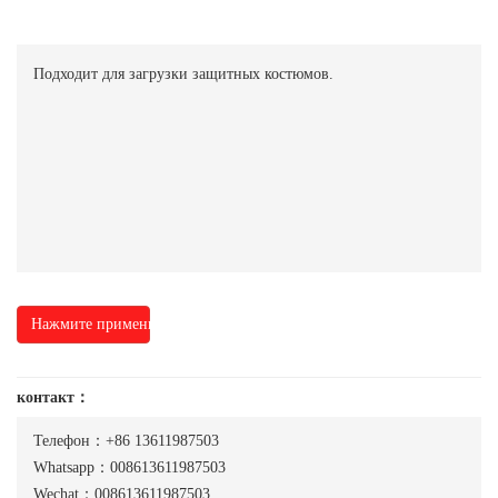
Подходит для загрузки защитных костюмов.
Нажмите применить
контакт：
Телефон：+86 13611987503
Whatsapp：008613611987503
Wechat：008613611987503