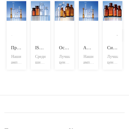
Прямо в бутылку
ISO пробирк
Особые бутылочки с сиропом
Ампула типа воронки
Сироп с пометкой
Наши
Средняя
Лучшая
Наши
Лучшая
ампулы
ширина
ценность
ампулы
ценность
содержат
:980
нашей
содержат
нашей
множест
мм
продук
множест
продук
станд