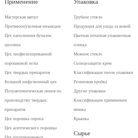
Применение
Упаковка
Мастерская ампул
Трубное стекло
Противоопухолевая инъекция
Продукция для ухода за кожей
Цех наполнения бутылок
Цветная печатная упаковочная
циллина
пленка
Цех лиофилизированной
Можное стекло
порошковой иглы
Солнцезащитн крем
Цех твердых препаратов
Классификация типов упаковки
Большой инфузионный цех
Резиновая пробка
Полуавтоматическая линия по
Другие упаковки
производству твердых
Классификация применения
препаратов
мешка
Цех порошка сиропа
Крышка
Цех асептического порошка
Сырье
Цех противораковых