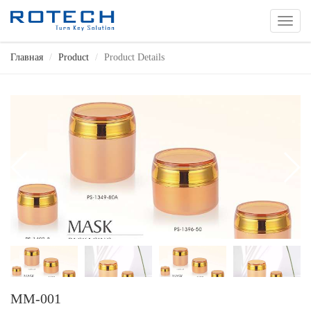
切
换
导
Главная
Product
Product Details
航
MM-001