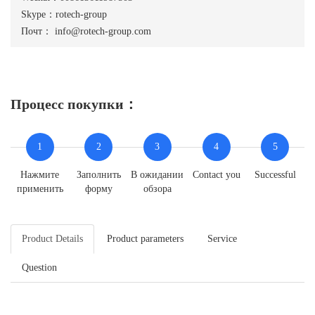
Skype：rotech-group
Почт：
info@rotech-group.com
Процесс покупки：
1
2
3
4
5
Нажмите
Заполнить
В ожидании
Contact you
Successful
применить
форму
обзора
Product Details
Product parameters
Service
Question