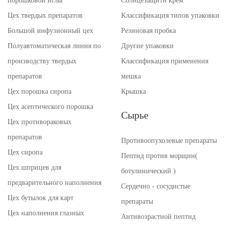
порошковой иглы
Солнцезащитн крем
Цех твердых препаратов
Классификация типов упаковки
Большой инфузионный цех
Резиновая пробка
Полуавтоматическая линия по
Другие упаковки
производству твердых
Классификация применения
препаратов
мешка
Цех порошка сиропа
Крышка
Цех асептического порошка
Сырье
Цех противораковых
препаратов
Противоопухолевые препараты
Цех сиропа
Пептид против морщин(
Цех шприцев для
ботулинический )
предварительного наполнения
Сердечно - сосудистые
Цех бутылок для карт
препараты
Цех наполнения глазных
Антивозрастной пептид