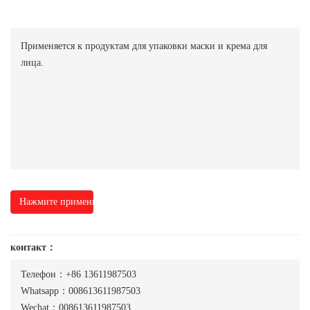
Применяется к продуктам для упаковки маски и крема для
лица.
Нажмите применить
контакт：
Телефон：+86 13611987503
Whatsapp：008613611987503
Wechat：008613611987503