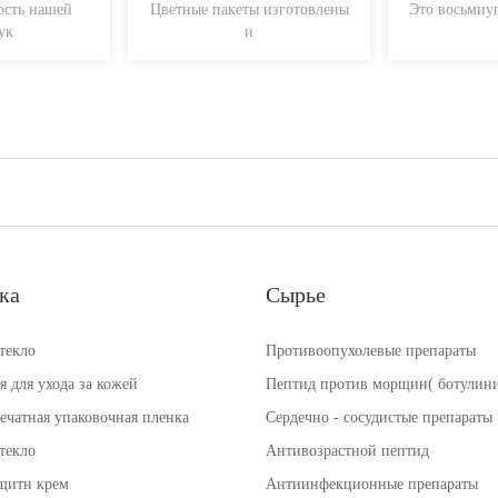
ость нашей
Цветные пакеты изготовлены
Это восьмиуг
ук
и
ка
Сырье
текло
Противоопухолевые препараты
 для ухода за кожей
Пептид против морщин( ботулини
ечатная упаковочная пленка
Сердечно - сосудистые препараты
текло
Антивозрастной пептид
щитн крем
Антиинфекционные препараты