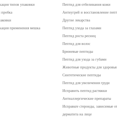
кация типов упаковки
Пептид для отбеливания кожи
 пробка
Антиугрей и восстановление пеп
паковки
Другие лекарства
кация применения мешка
Пептид ухода за глазами
Пептид роста ресниц
Пептид для волос
Брюневые пептиды
Пептид для ухода за губами
Животные продукты для здоровья
Синтетические пептиды
Пептид для увеличения груди
Исправить пептид растяжки
Антиаллергические препараты
Исправьте стероиды, зависимые о
дерматита на лице