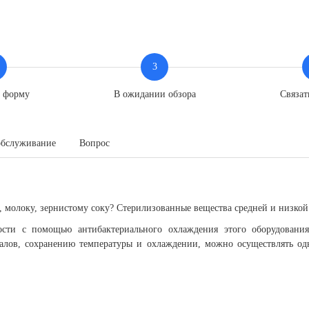
3
ь форму
В ожидании обзора
Связат
обслуживание
Вопрос
 молоку, зернистому соку? Стерилизованные вещества средней и низкой в
ости с помощью антибактериального охлаждения этого оборудования
иалов, сохранению температуры и охлаждении, можно осуществлять 