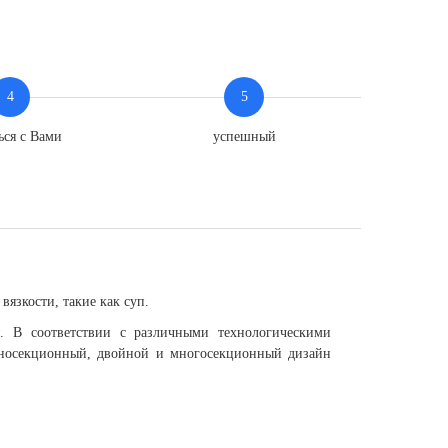
4
5
ься с Вами
успешный
язкости, такие как суп.
. В соответствии с различными технологическими
односекционный, двойной и многосекционный дизайн