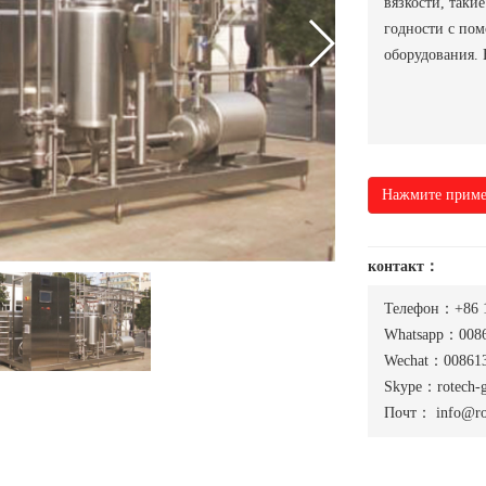
вязкости, таки
годности с по
оборудования. 
Нажмите приме
контакт：
Телефон：+86 
Whatsapp：0086
Wechat：008613
Skype：rotech-
Почт：
info@ro