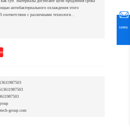
е как суп. Материалы достигают цели продления срока
мощью антибактериального охлаждения этого
В соответствии с различными технологи...
заявк
нить
13611987503
13611987503
611987503
group
tech-group.com