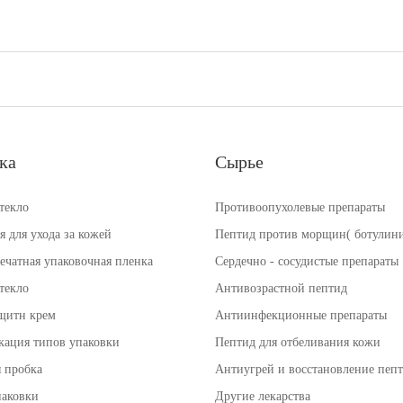
ка
Сырье
текло
Противоопухолевые препараты
 для ухода за кожей
Пептид против морщин( ботулини
ечатная упаковочная пленка
Сердечно - сосудистые препараты
текло
Антивозрастной пептид
щитн крем
Антиинфекционные препараты
кация типов упаковки
Пептид для отбеливания кожи
 пробка
Антиугрей и восстановление пеп
паковки
Другие лекарства