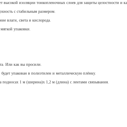
ет высокой изоляции тонкопленочных слоев для защиты целостности и к
хность с стабильным размером.
ие влаги, света и кислорода.
мягкой упаковки.
та. Или как вы просили.
 будет упакован в полиэтилен и металлическую плёнку.
а подносах 1 м (ширина)x 1,2 м (длина) с лентами связывания.