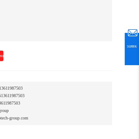
заявк
нить
13611987503
13611987503
611987503
group
tech-group.com