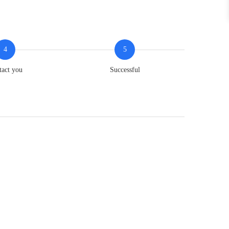
4
5
tact you
Successful