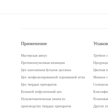
Применение
Упаков
Мастерская ампул
Трубное с
Противоопухолевая инъекция
Продукция
Цех наполнения бутылок циллина
Цветная п
Цех лиофилизированной порошковой иглы
Можное с
Цех твердых препаратов
Солнцеза
Большой инфузионный цех
Классифи
Полуавтоматическая линия по
Резиновая
производству твердых препаратов
Другие у