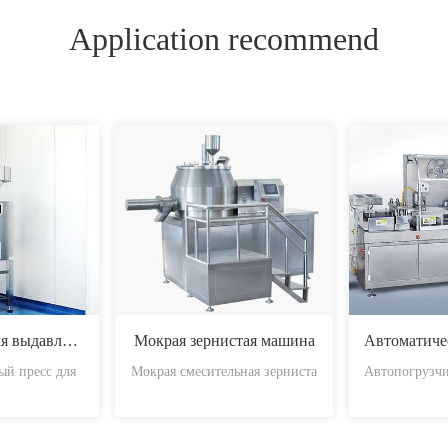
Application recommend
Сухой пресс для выдавливания частиц
Мокрая зернистая машина
й пресс для
Мокрая смесительная зерниста
Автопогрузчи